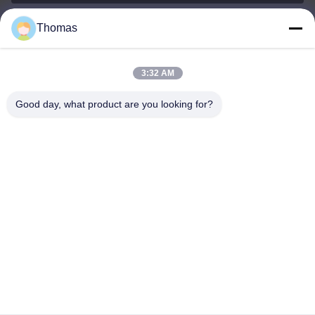
Thomas
sales21@jimagroup.com
ईमेल
3:32 AM
Good day, what product are you looking for?
0086-15921524026
फ़ोन :
TECH HORSE