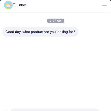
Thomas
sales21@jimagroup.com
ईमेल
7:07 AM
Good day, what product are you looking for?
0086-15921524026
फ़ोन :
TECH HORSE